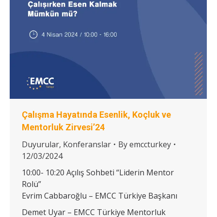
Çalışma Hayatında Esenlik, Koçluk ve
Mentorluk Zirvesi’24
Duyurular
,
Konferanslar
By
emccturkey
12/03/2024
10:00- 10:20 Açılış Sohbeti “Liderin Mentor
Rolü”
Evrim Cabbaroğlu – EMCC Türkiye Başkanı
Demet Uyar – EMCC Türkiye Mentorluk