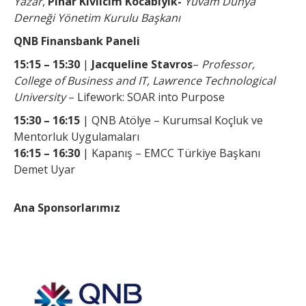
Yazar
,
Pınar Kıvılcım Kocabıyık-
Yuvam Dünya
Derneği Yönetim Kurulu Başkanı
QNB Finansbank Paneli
15:15 – 15:30
|
Jacqueline Stavros
–
Professor,
College of Business and IT, Lawrence Technological
University
– Lifework: SOAR into Purpose
15:30 – 16:15
| QNB Atölye – Kurumsal Koçluk ve
Mentorluk Uygulamaları
16:15 – 16:30
| Kapanış – EMCC Türkiye Başkanı
Demet Uyar
Ana Sponsorlarımız