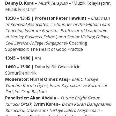
Danny D. Kora –
Müzik Terapisti
– “Müzik Kolaylaştırır,
Müzik İyileştirir”
13:30 – 13:45
|
Professor Peter Hawkins
– Chairman
of Renewal Associates, co-founder of the Global Team
Coaching Institute Emeritus Professor of Leadership
at Henley Business School, and Senior Visiting Fellow,
Civil Service College (Singapore)-
Coaching
Supervision: The Heart of Good Practice
13:45 – 14:00
| Ara
14:00 – 15:00
| Daha İyi Bir Gelecek İçin
Sürdürülebilirlik
Moderatör:
Nursel
Ölmez Ateş
–
EMCC Türkiye
Yönetim Kurulu Üyesi, İnsan Kaynakları ve Kurumsal
İletişim Grup Başkanı
Panelistler:
Akan Abdula
–
Future Bright Group
Kurucu Ortak,
Evrim Kuran
–
Evrim Kuran Danışmanlık
Kurucusu, Universum Türkiye Lideri, Araştırmacı –