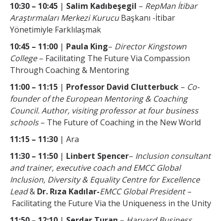
10:30 – 10:45
|
Salim Kadıbeşegil
–
RepMan İtibar
Araştırmaları Merkezi Kurucu
Başkanı -İtibar
Yönetimiyle Farklılaşmak
10:45 – 11:00
|
Paula King
–
Director Kingstown
College
– Facilitating The Future Via Compassion
Through Coaching & Mentoring
11:00 – 11:15
|
Professor David
Clutterbuck
–
Co-
founder of the European Mentoring & Coaching
Council. Author, visiting professor at four business
schools
– The Future of Coaching in the New World
11:15 – 11:30
| Ara
11:30 – 11:50
|
Linbert Spencer
–
Inclusion consultant
and trainer, executive coach and EMCC Global
Inclusion, Diversity & Equality Centre for Excellence
Lead
&
Dr. Rıza Kadılar-
EMCC Global President –
Facilitating the Future Via the Uniqueness in the Unity
11:50 – 12:10
|
Serdar Turan –
Harvard Business