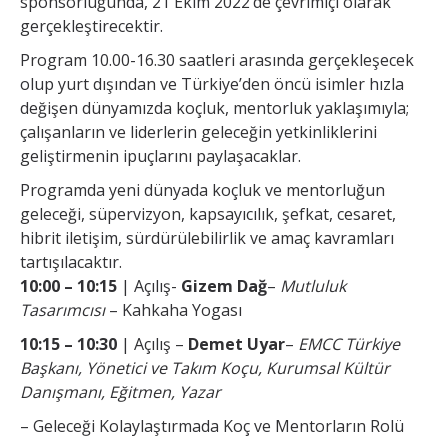
sponsorluğunda, 21 Ekim 2022’de çevrimiçi olarak
gerçekleştirecektir.
Program 10.00-16.30 saatleri arasında gerçekleşecek
olup yurt dışından ve Türkiye’den öncü isimler hızla
değişen dünyamızda koçluk, mentorluk yaklaşımıyla;
çalışanların ve liderlerin geleceğin yetkinliklerini
geliştirmenin ipuçlarını paylaşacaklar.
Programda yeni dünyada koçluk ve mentorluğun
geleceği, süpervizyon, kapsayıcılık, şefkat, cesaret,
hibrit iletişim, sürdürülebilirlik ve amaç kavramları
tartışılacaktır.
10:00 – 10:15
| Açılış-
Gizem Dağ
–
Mutluluk
Tasarımcısı
– Kahkaha Yogası
10:15 – 10:30
| Açılış –
Demet Uyar
–
EMCC Türkiye
Başkanı, Yönetici ve Takım Koçu, Kurumsal Kültür
Danışmanı, Eğitmen, Yazar
– Geleceği Kolaylaştırmada Koç ve Mentorların Rolü