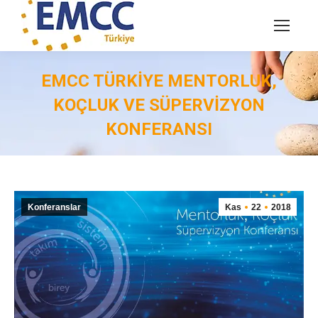
EMCC TÜRKIYE MENTORLUK,
KOÇLUK VE SÜPERVIZYON
KONFERANSI
You are here:
Konferanslar
Kas
22
2018