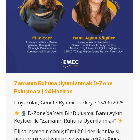
Zamanın Ruhuna Uyumlanmak D-Zone
Buluşması | 24 Haziran
Duyurular
,
Genel
By
emccturkey
15/06/2025
D-Zone’da Yeni Bir Buluşma: Banu Aykın
Köylüer ile “Zamanın Ruhuna Uyumlanmak”
Dijitalleşmenin dönüştürdüğü liderlik anlayışı,
mentorluk yaklaşımları ve yapay zekâ çağında