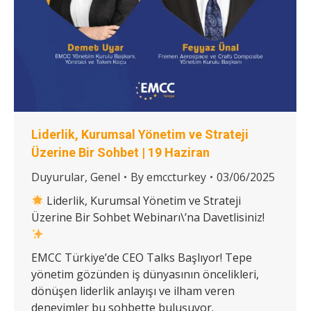
Liderlik, Kurumsal Yönetim ve Strateji
Üzerine Bir Sohbet | 19 Haziran
Duyurular
,
Genel
By
emccturkey
03/06/2025
Liderlik, Kurumsal Yönetim ve Strateji
Üzerine Bir Sohbet Webinarı\’na Davetlisiniz!
EMCC Türkiye’de CEO Talks Başlıyor! Tepe
yönetim gözünden iş dünyasının öncelikleri,
dönüşen liderlik anlayışı ve ilham veren
deneyimler bu sohbette buluşuyor.