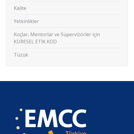
Kalite
Yetkinlikler
Koçlar, Mentorlar ve Süpervizörler için
KÜRESEL ETİK KOD
Tüzük