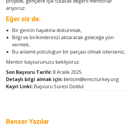
projede, gençlere ışık tutacak değerli mentorlar
arıyoruz.
Eğer siz de:
Bir gencin hayatına dokunmak,
Bilgi ve birikimlerinizi aktararak geleceğe yön
vermek,
Bu anlamlı yolculuğun bir parçası olmak isterseniz,
Mentor başvurunuzu bekliyoruz.
Son Başvuru Tarihi:
8 Aralık 2025
Detaylı bilgi almak için: i
letisim@emccturkey.org
Kayıt Linki:
Başvuru Süresi Doldu!
Benzer Yazılar