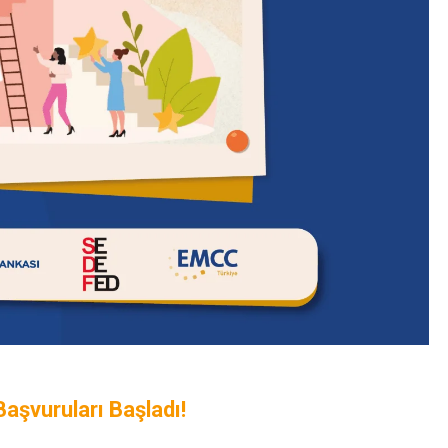
aşvuruları Başladı!