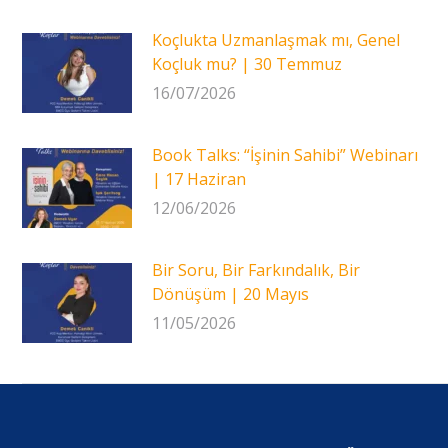
Koçlukta Uzmanlaşmak mı, Genel
Koçluk mu? | 30 Temmuz
16/07/2026
Book Talks: “İşinin Sahibi” Webinarı
| 17 Haziran
12/06/2026
Bir Soru, Bir Farkındalık, Bir
Dönüşüm | 20 Mayıs
11/05/2026