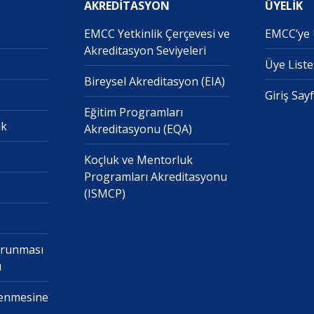
AKREDİTASYON
ÜYELİK
EMCC Yetkinlik Çerçevesi ve
EMCC’ye
Akreditasyon Seviyeleri
Üye Liste
Bireysel Akreditasyon (EIA)
Giriş Say
Eğitim Programları
ak
Akreditasyonu (EQA)
Koçluk ve Mentorluk
Programları Akreditasyonu
(ISMCP)
Korunması
ı
şlenmesine