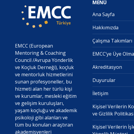
MENÜ
Ana Sayfa
Hakkımızda
Çalışma Takımları
EMCC (European
Mentoring & Coaching
EMCC’ye Üye Olm
Council /Avrupa Yönderlik
Akreditasyon
ve Koçluk Derneği), koçluk
ve mentorluk hizmetlerini
Duyurular
sunan profesyoneller, bu
hizmeti alan her türlü kişi
İletişim
ve kurumlar, mesleki eğitim
ve gelişim kuruluşları,
Kişisel Verilerin 
yaşam koçluğu ve akademik
ve Gizlilik Politikas
psikoloji gibi alanları ve
tüm bu konuları araştıran
Kişisel Verilerin İ
akademisyenleri