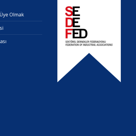
 Üye Olmak
si
fası