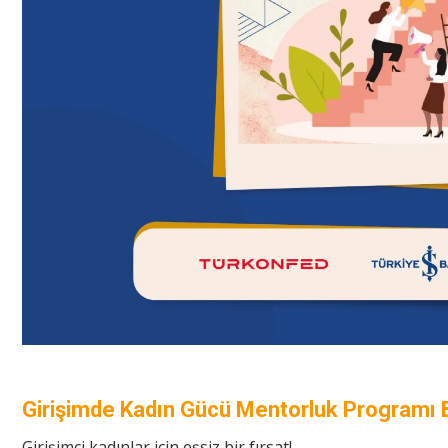
Girişimde Kadın Gücü Mentorluk Programı B
Girişimci kadınlar için eşsiz bir fırsat!