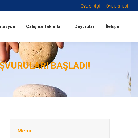
ÜYE GİRİŞİ
ÜYE LİSTESİ
itasyon
Çalışma Takımları
Duyurular
İletişim
itasyon
Çalışma Takımları
Duyurular
İletişim
ŞVURULARI BAŞLADI!
Menü