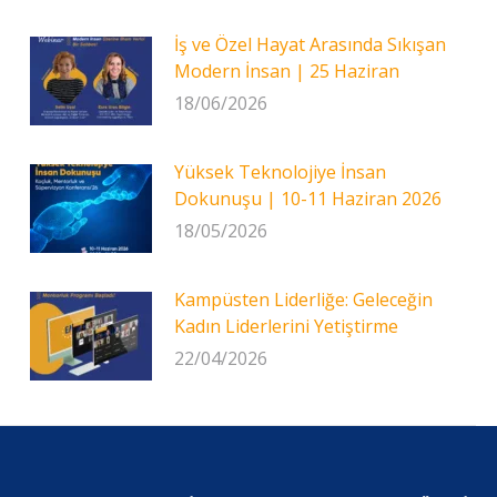
İş ve Özel Hayat Arasında Sıkışan
Modern İnsan | 25 Haziran
18/06/2026
Yüksek Teknolojiye İnsan
Dokunuşu | 10-11 Haziran 2026
18/05/2026
Kampüsten Liderliğe: Geleceğin
Kadın Liderlerini Yetiştirme
22/04/2026