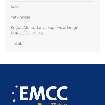
Kalite
Yetkinlikler
Koçlar, Mentorlar ve Süpervizörler için
KÜRESEL ETİK KOD
Tüzük