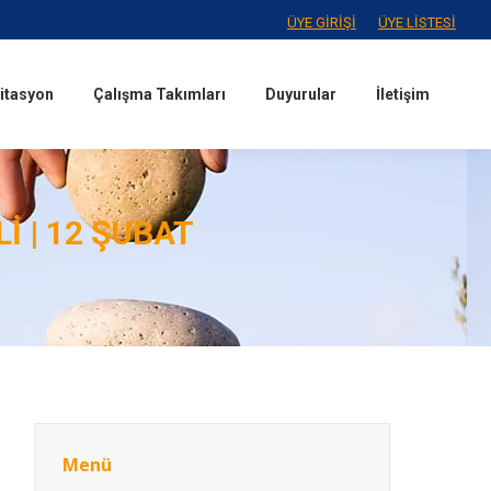
ÜYE GİRİŞİ
ÜYE LİSTESİ
itasyon
Çalışma Takımları
Duyurular
İletişim
itasyon
Çalışma Takımları
Duyurular
İletişim
I | 12 ŞUBAT
Menü