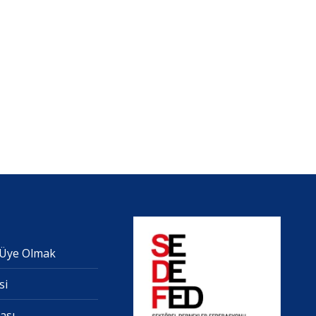
 Üye Olmak
si
fası