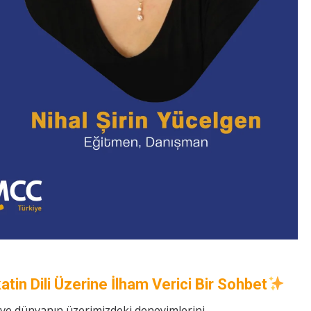
tin Dili Üzerine İlham Verici Bir Sohbet
n ve dünyanın üzerimizdeki deneyimlerini