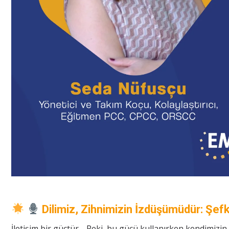
Dilimiz, Zihnimizin İzdüşümüdür: Şefka
İletişim bir güçtür… Peki, bu gücü kullanırken kendimizi