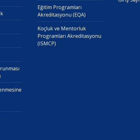
Eğitim Programları
ak
Akreditasyonu (EQA)
Koçluk ve Mentorluk
Programları Akreditasyonu
(ISMCP)
Korunması
ı
şlenmesine
i