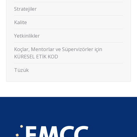
Stratejiler
Kalite
Yetkinlikler
Koçlar, Mentorlar ve Süpervizörler için
KÜRESEL ETİK KOD
Tüzük