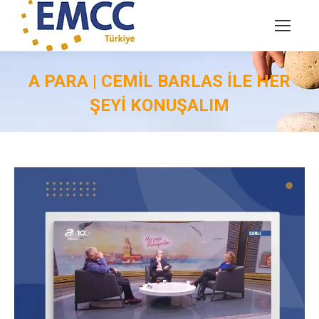
A PARA | CEMIL BARLAS ILE HER
ŞEYI KONUŞALIM
You are here: