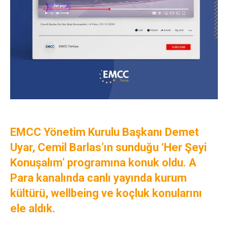
EMCC Yönetim Kurulu Başkanı Demet
Uyar, Cemil Barlas’ın sunduğu ‘Her Şeyi
Konuşalım’ programına konuk oldu. A
Para kanalında canlı yayında kurum
kültürü, wellbeing ve koçluk konularını
ele aldık.