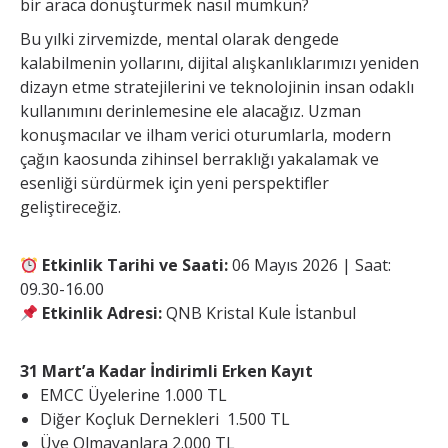
bir araca dönüştürmek nasıl mümkün?
Bu yılki zirvemizde, mental olarak dengede
kalabilmenin yollarını, dijital alışkanlıklarımızı yeniden
dizayn etme stratejilerini ve teknolojinin insan odaklı
kullanımını derinlemesine ele alacağız. Uzman
konuşmacılar ve ilham verici oturumlarla, modern
çağın kaosunda zihinsel berraklığı yakalamak ve
esenliği sürdürmek için yeni perspektifler
geliştireceğiz.
Etkinlik Tarihi ve Saati:
06 Mayıs 2026 | Saat:
09.30-16.00
Etkinlik Adresi:
QNB Kristal Kule İstanbul
31 Mart’a Kadar İndirimli Erken Kayıt
EMCC Üyelerine 1.000 TL
Diğer Koçluk Dernekleri 1.500 TL
Üye Olmayanlara 2.000 TL