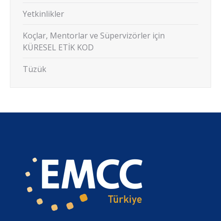
Yetkinlikler
Koçlar, Mentorlar ve Süpervizörler için
KÜRESEL ETİK KOD
Tüzük