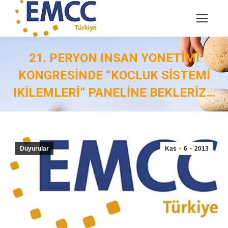
21. PERYON INSAN YONETIMI
KONGRESINDE “KOCLUK SISTEMI
IKILEMLERI” PANELINE BEKLERIZ…
You are here:
Duyurular
Kas
6
2013